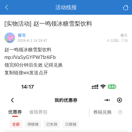
活动线报
[实物活动]
赵一鸣领冰糖雪梨饮料
耀哥
楼主
2026-6-1 14:18:47
1291
0
赵一鸣领冰糖雪梨饮料
mp://VaSyGYPW7fz4iFb
领完60分钟后生效 记得兑换
复制链接wx发送点开