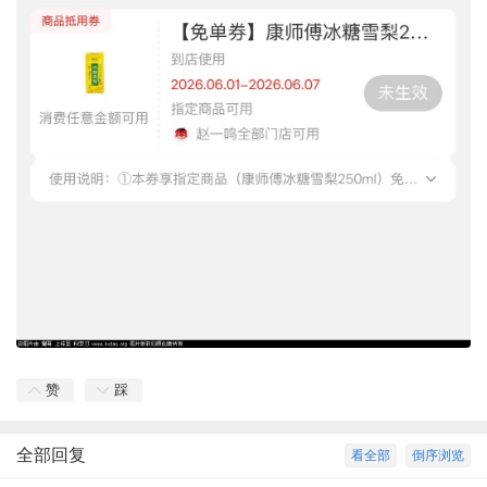
赞
踩
全部回复
看全部
倒序浏览