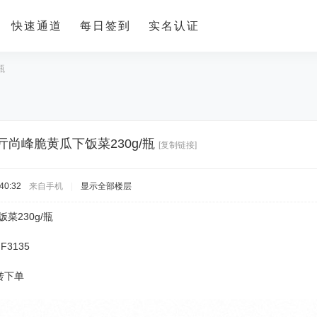
快速通道
每日签到
实名认证
瓶
.7亓尚峰脆黄瓜下饭菜230g/瓶
[复制链接]
40:32
来自手机
|
显示全部楼层
饭菜230g/瓶
MF3135
转下单