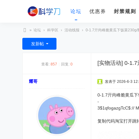
论坛
优惠券
封禁规则
»
论坛
›
科学区
›
活动线报
›
0-1.7亓尚峰脆黄瓜下饭菜230g/
科
发新帖
学
刀
[实物活动]
0-1
查看:
857
|
回复:
0
耀哥
发表于 2026-6-3 12:
0-1.7亓尚峰脆黄瓜下
-
3$1qfogazgTcC$:// 
复制代码淘宝打开跳