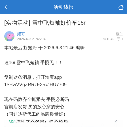
活动线报
[实物活动]
雪中飞短袖好价车16r
耀哥
楼主
2026-6-3 21:45:04
1049
0
本帖最后由 耀哥 于 2026-6-3 21:46 编辑
速16r 雪中飞短袖 手慢无！！
复制这条消息，打开淘宝app
1$HwVVgZRRzE3$:// HU7709
现在码数齐全抓紧去 手慢必断码
官旗店发货 买的放心穿的安心
（阿迪达斯代工的品牌质量好）