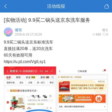
活动线报
[实物活动]
9.9买二锅头送京东洗车服务
耀哥
楼主
2026-6-19 17:16:29
688
0
9.9买二锅头送京东标准洗车
直接拉满20单，送20次洗车
60天有效期可用
https://u.jd.com/VglLsy1