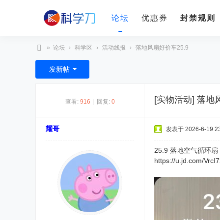
论坛
优惠券
封禁规则
»
论坛
›
科学区
›
活动线报
›
落地风扇好价车25.9
科
发新帖
学
刀
[实物活动]
落地风
查看:
916
|
回复:
0
耀哥
发表于 2026-6-19 23
25.9 落地空气循环扇
https://u.jd.com/VrcI7