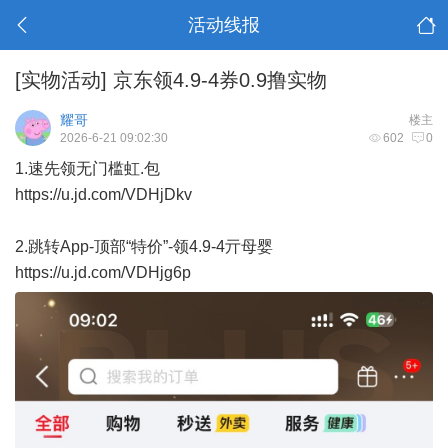
活动线报
[实物活动]
京东领4.9-4券0.9撸实物
耀哥
楼主
2026-6-21 09:02:30
602
0
1.速先领无门槛虹.包
https://u.jd.com/VDHjDkv
2.跳转App-顶部“特价”-领4.9-4亓母婴
https://u.jd.com/VDHjg6p