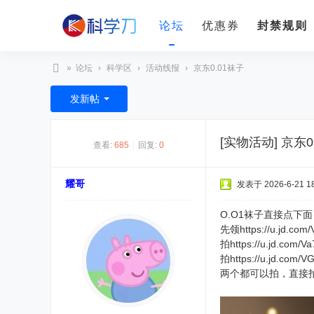
论坛
优惠券
封禁规则
»
论坛
›
科学区
›
活动线报
›
京东0.01袜子
科
发新帖
学
刀
[实物活动]
京东0
查看:
685
|
回复:
0
耀哥
发表于 2026-6-21 18
O.O1袜子直接点下面
先领https://u.jd.com
拍https://u.jd.com/
拍https://u.jd.com/
两个都可以拍，直接