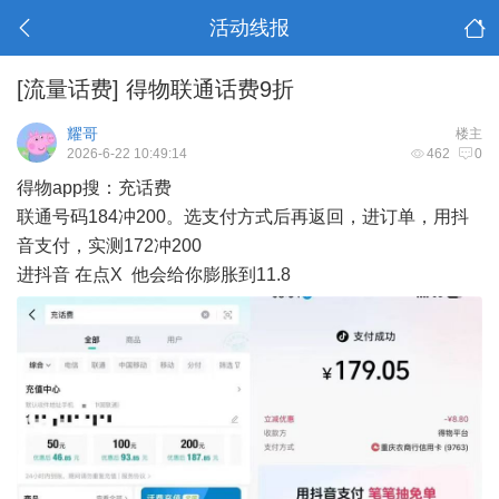
活动线报
[流量话费]
得物联通话费9折
耀哥
楼主
2026-6-22 10:49:14
462
0
得物app搜：充话费
联通号码184冲200。选支付方式后再返回，进订单，用抖
音支付，实测172冲200
进抖音 在点X 他会给你膨胀到11.8