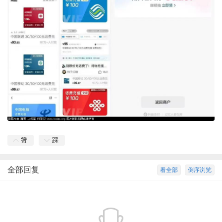
赞
踩
全部回复
看全部
倒序浏览