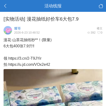
活动线报
[实物活动]
漫花抽纸好价车6大包7.9
耀哥
楼主
2026-6-23 10:48:52
392
0
漫花·山茶花抽纸秒**！(限量)
6大包400张7.9亓‼
领 https://3.cn/2-T9JYir
拍 https://u.jd.com/VOx2e42