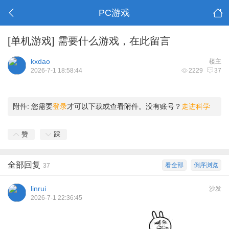
PC游戏
[单机游戏]
需要什么游戏，在此留言
kxdao
楼主
2026-7-1 18:58:44
2229
37
附件:
您需要
登录
才可以下载或查看附件。没有账号？
走进科学
赞
踩
全部回复
看全部
倒序浏览
37
linrui
沙发
2026-7-1 22:36:45