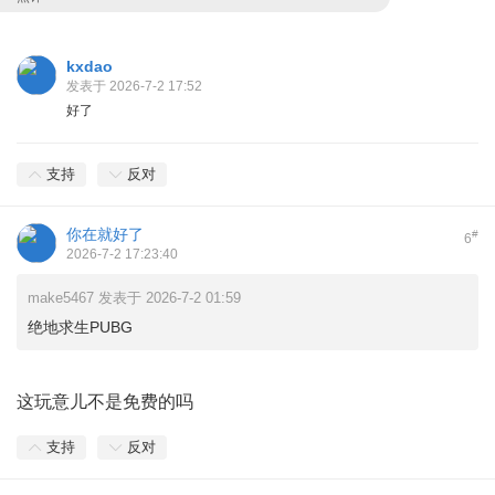
kxdao
发表于 2026-7-2 17:52
好了
支持
反对
你在就好了
#
6
2026-7-2 17:23:40
make5467 发表于 2026-7-2 01:59
绝地求生PUBG
这玩意儿不是免费的吗
支持
反对