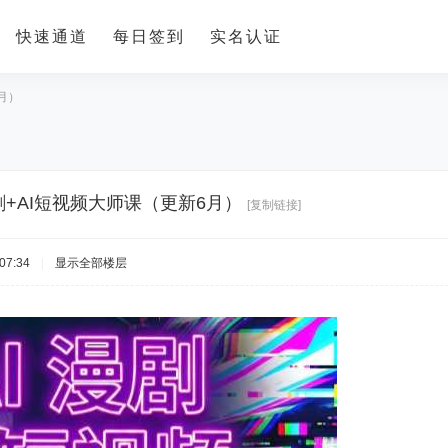
快速通道
每日签到
实名认证
月）
剧+AI短视频大师课（更新6月）
[复制链接]
07:34
|
显示全部楼层