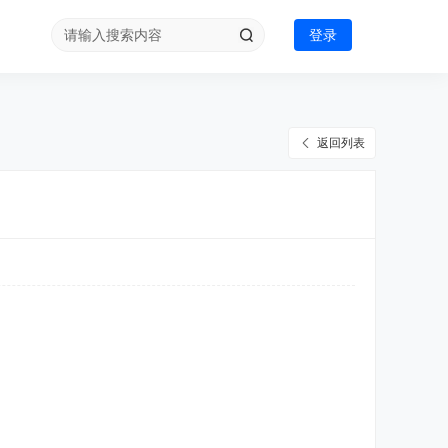
登录
返回列表