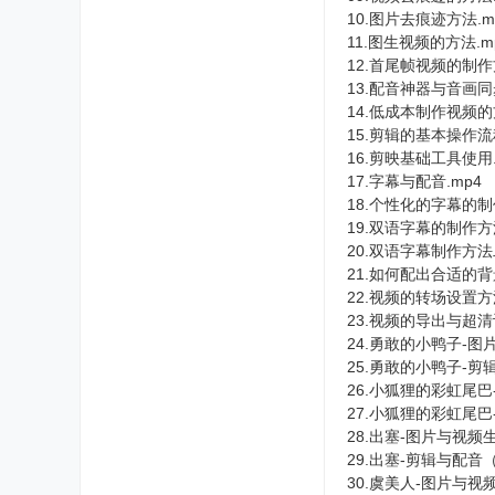
10.图片去痕迹方法.m
11.图生视频的方法.m
12.首尾帧视频的制作
13.配音神器与音画同步
14.低成本制作视频的
15.剪辑的基本操作流
16.剪映基础工具使用.
17.字幕与配音.mp4
18.个性化的字幕的制
19.双语字幕的制作方法
20.双语字幕制作方法二
21.如何配出合适的背
22.视频的转场设置方法
23.视频的导出与超清
24.勇敢的小鸭子-图
25.勇敢的小鸭子-剪
26.小狐狸的彩虹尾巴
27.小狐狸的彩虹尾巴
28.出塞-图片与视频
29.出塞-剪辑与配音（
30.虞美人-图片与视