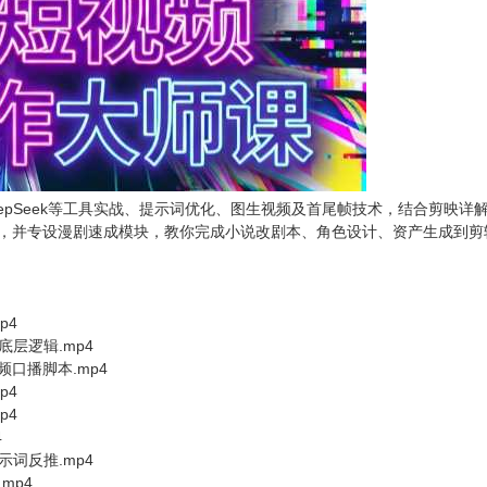
epSeek等工具实战、提示词优化、图生视频及首尾帧技术，结合剪映详
示，并专设漫剧速成模块，教你完成小说改剧本、角色设计、资产生成到
p4
底层逻辑.mp4
频口播脚本.mp4
p4
p4
4
示词反推.mp4
mp4