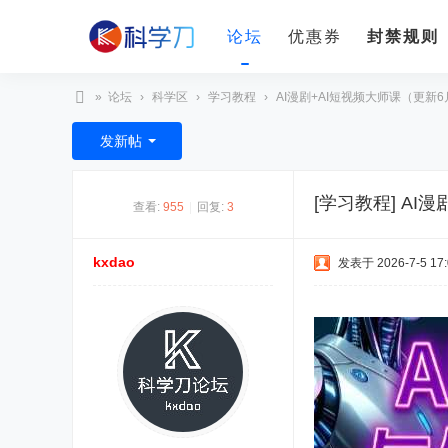
论坛
优惠券
封禁规则
»
论坛
›
科学区
›
学习教程
›
AI漫剧+AI短视频大师课（更新6
科
发新帖
学
刀
[学习教程]
AI漫
查看:
955
|
回复:
3
kxdao
发表于 2026-7-5 17: