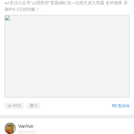
wx关注公众号“山西疾控”答题抽红包->点推文进入答题 全对抽奖 亲
测中0.3元秒到账！ ...
4028
3
#红包活动
VanYun
2020-3-23