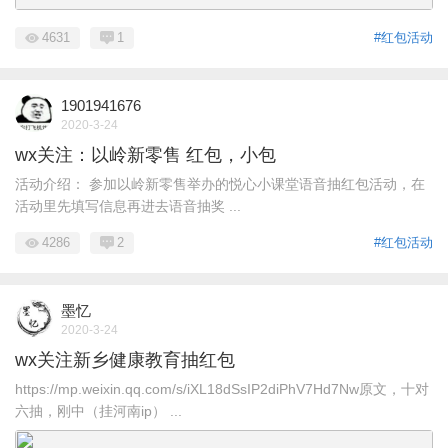
4631
1
#红包活动
1901941676
2020-3-24
wx关注：以岭新零售 红包，小包
活动介绍： 参加以岭新零售举办的悦心小课堂语音抽红包活动，在
活动里先填写信息再进去语音抽奖 ...
4286
2
#红包活动
墨忆
2020-3-24
wx关注新乡健康教育抽红包
https://mp.weixin.qq.com/s/iXL18dSsIP2diPhV7Hd7Nw原文，十对
六抽，刚中（挂河南ip） ...