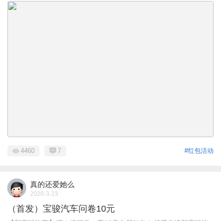
4460
7
#红包活动
真的还爱她么
2020-3-23
（首发）宝骏汽车问卷10元