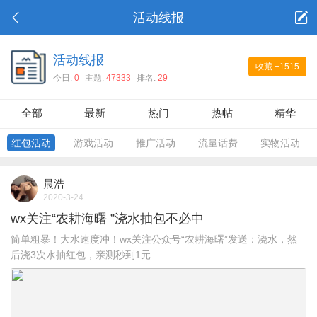
活动线报
活动线报
收藏
+1515
今日:
0
主题:
47333
排名:
29
全部
最新
热门
热帖
精华
红包活动
游戏活动
推广活动
流量话费
实物活动
晨浩
2020-3-24
wx关注“农耕海曙 ”浇水抽包不必中
简单粗暴！大水速度冲！wx关注公众号“农耕海曙”发送：浇水，然
后浇3次水抽红包，亲测秒到1元 ...