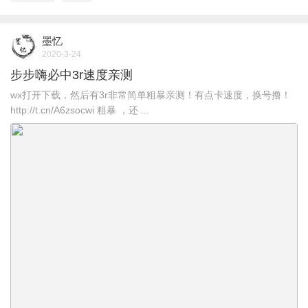
墨忆
2020-3-24
步步嗨必中3r速度亲测
wx打开下载，然后有3r非常简单粗暴亲测！有点卡速度，换号撸！
http://t.cn/A6zsocwi 粗暴 ，还 ...