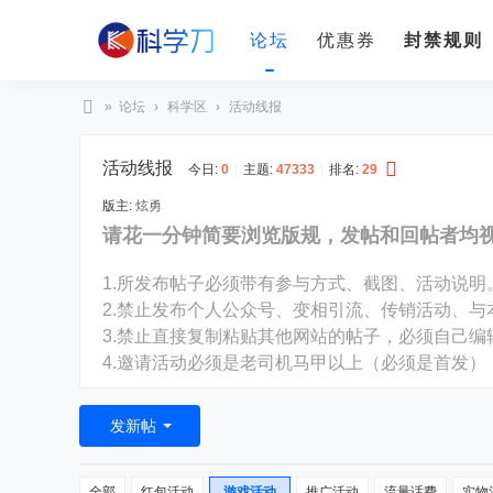
论坛
优惠券
封禁规则
»
论坛
›
科学区
›
活动线报
科
活动线报
学
今日:
0
|
主题:
47333
|
排名:
29
刀
版主:
炫勇
请花一分钟简要浏览版规，发帖和回帖者均
1.所发布帖子必须带有参与方式、截图、活动说明
2.禁止发布个人公众号、变相引流、传销活动、与
3.禁止直接复制粘贴其他网站的帖子，必须自己
4.邀请活动必须是老司机马甲以上（必须是首发）
发新帖
全部
红包活动
游戏活动
推广活动
流量话费
实物