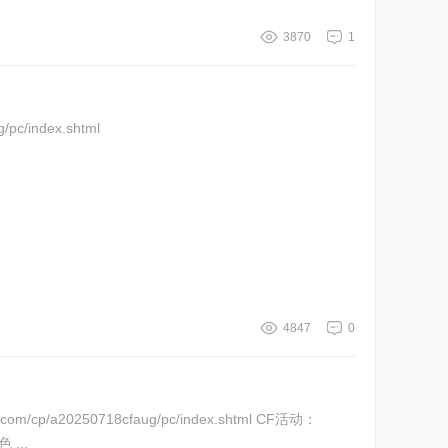
3870
1
8cfaug/pc/index.shtml
4847
0
a20250718cfaug/pc/index.shtml CF活动：
...