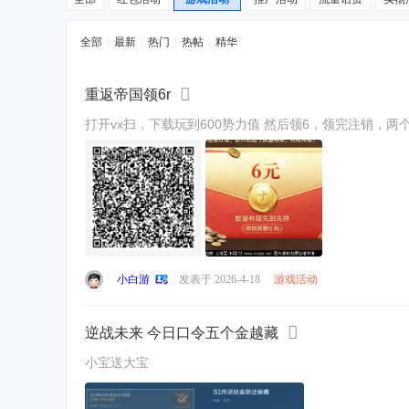
全部
|
最新
|
热门
|
热帖
|
精华
重返帝国领6r
打开vx扫，下载玩到600势力值 然
小白游
发表于 2026-4-18
游戏活动
逆战未来 今日口令五个金越藏
小宝送大宝