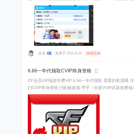
志龙
发表于 2025-8-20
游戏活动
6.66一年代领取CVIP终身资格
CF会员VIP端游年费VIP 6.66一年代领取 需要的私我哦 没有角色的帮
[*]CVIP终身资格 [*]机械迷城-穹宇（全新VVIP武器免费领） [*