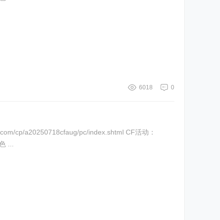
6018
0
a20250718cfaug/pc/index.shtml CF活动：
...