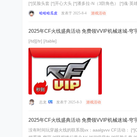
[*]笑脸头套 [*]开心大头 [*]潘多拉-N（3防角色） [*]魂·英
哈哈哈瓜皮
发表于 2025-8-4
游戏活动
2025年CF火线盛典活动 免费领VVIP机械迷城-
[/td][/tr] [/table]
志龙
发表于 2025-8-3
游戏活动
2025年CF火线盛典活动 免费领VVIP机械迷城-穹宇
没有时间玩穿越火线的联系我vx：aaalgvvv CF活动： [*]CVIP终身资格 [*]机械迷城-穹宇（全新VVIP武器免费领） [*]灵·天神-穹宇 [*]灵·麒麟刺-穹宇 [*]高爆手雷-穹宇 [*]闪光弹-穹宇 [*]粉色