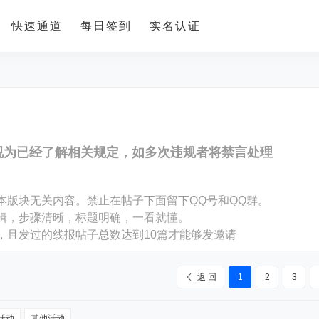
快速通道
每日签到
实名认证
视为已经了解相关规定，如多次违规者将禁言处理
。
本版块无关内容。禁止在帖子下面留下QQ号和QQ群。
编辑，步骤清晰，标题明确，一看就懂。
，且发过的线报帖子总数达到10篇才能够发邀请
返 回
1
2
3
活动
其他活动