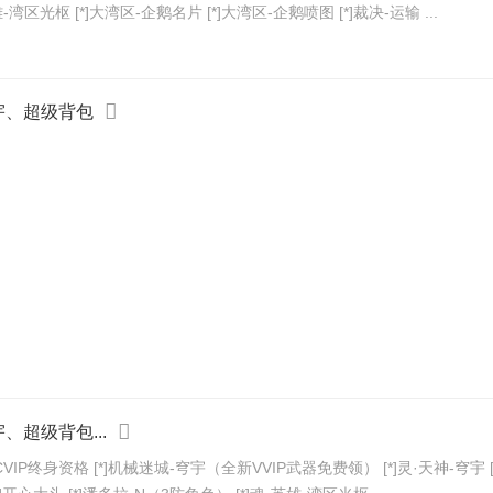
雄-湾区光枢 [*]大湾区-企鹅名片 [*]大湾区-企鹅喷图 [*]裁决-运输 ...
穹宇、超级背包
、超级背包...