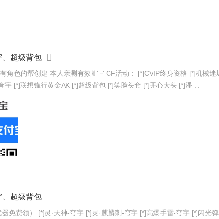
穹宇、超级背包
格 [*]机械迷城-穹宇（全新VVIP武器免费领） [*]灵·天神-穹宇 [*]灵·麒
 [*]联想锋行黄金AK [*]超级背包 [*]笑脸头套 [*]开心大头 [*]潘 ...
穹宇、超级背包