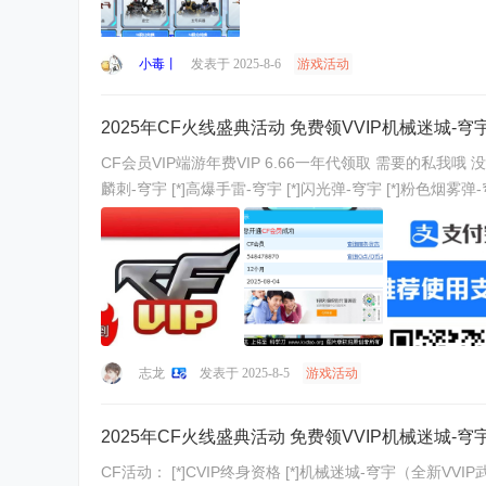
小毒丨
发表于 2025-8-6
游戏活动
2025年CF火线盛典活动 免费领VVIP机械迷城-
CF会员VIP端游年费VIP 6.66一年代领取 需要的私我哦 没有角色的帮创建 本人亲测有效✌︎' ֊' CF活动： [*]CVIP终身资
麟刺-穹宇 [*]高爆手雷-穹宇 [*]闪光弹-穹宇 [*]粉色烟雾弹-穹宇
志龙
发表于 2025-8-5
游戏活动
2025年CF火线盛典活动 免费领VVIP机械迷城-
CF活动： [*]CVIP终身资格 [*]机械迷城-穹宇（全新VVIP武器免费领） [*]灵·天神-穹宇 [*]灵·麒麟刺-穹宇 [*]高爆手雷-穹宇 [*]闪光弹-穹宇 [*]粉色烟雾弹-穹宇 [*]联想锋行黄金AK [*]超级背包