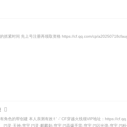
端游CF永久会员资格(1年)，今天(8.31)最后一天，没领取的抓紧时间 先上号注册再领取资格 https://cf.qq.com/cp/a2025071
束
创建 本人亲测有效✌︎' ֊' CF穿越火线领VIP地址：https://cf.qq.com/cp/
]灵·天神-穹宇 [*]灵·麒麟刺-穹宇 [*]高爆手雷-穹宇 [*]闪光弹-穹宇 [*]粉色 