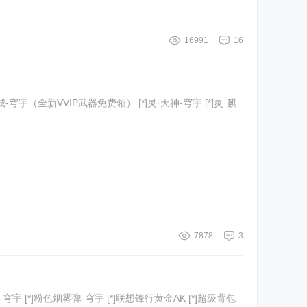
16991
16
7878
3