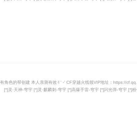
创建 本人亲测有效✌︎' ֊' CF穿越火线领VIP地址：https://cf.qq.com/cp/
]灵·天神-穹宇 [*]灵·麒麟刺-穹宇 [*]高爆手雷-穹宇 [*]闪光弹-穹宇 [*]粉色 