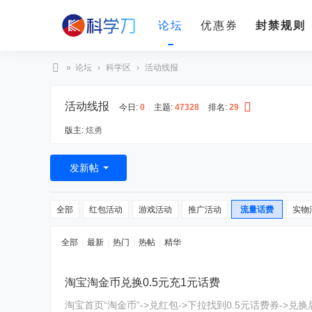
论坛
优惠券
封禁规则
»
论坛
›
科学区
›
活动线报
科
活动线报
学
今日:
0
|
主题:
47328
|
排名:
29
刀
版主:
炫勇
发新帖
全部
红包活动
游戏活动
推广活动
流量话费
实物
全部
|
最新
|
热门
|
热帖
|
精华
淘宝淘金币兑换0.5元充1元话费
淘宝首页“淘金币”->兑红包->下拉找到0.5元话费券->兑