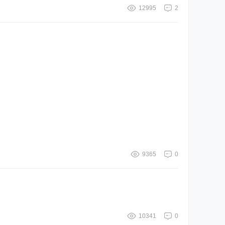
12995
2
9365
0
10341
0