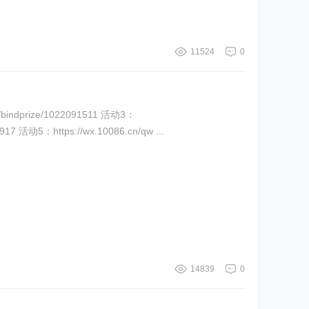
11524
0
n/bindprize/1022091511 活动3：
1917 活动5：https://wx.10086.cn/qw ...
14839
0