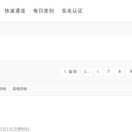
快速通道
每日签到
实名认证
返 回
1 ...
7
8
9
活动
其他活动
换后充1元话费秒到