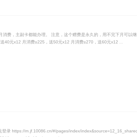
费，主副卡都能办理。 注意，这个赠费是永久的，用不完下月可以继续用，
≥20，送20元x12 月消费≥135，送30元x12 月消费≥180，送40元x12 月消费≥225，送50元x12 月消费≥270，送60元x12 ...
10086.cn/#/pages/index/index&source=12_16_sharecard_a 金币券兑换5