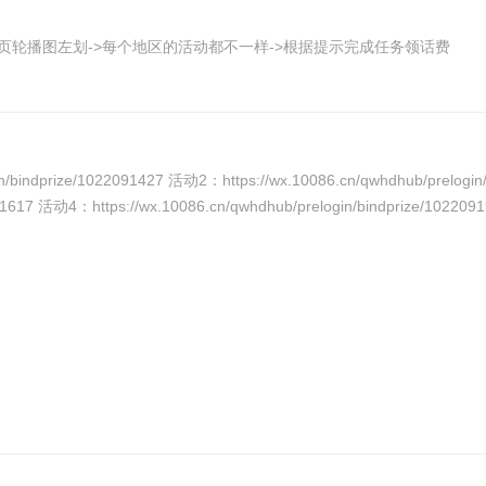
>首页轮播图左划->每个地区的活动都不一样->根据提示完成任务领话费
indprize/1022091427 活动2：https://wx.10086.cn/qwhdhub/prelogi
091617 活动4：https://wx.10086.cn/qwhdhub/prelogin/bindprize/102209