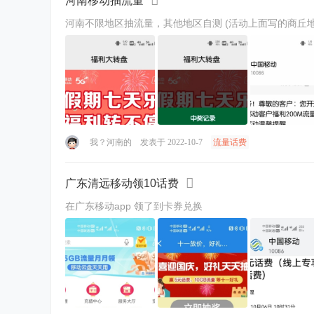
河南移动抽流量
河南不限地区抽流量，其他地区自
我？河南的
发表于 2022-10-7
流量话费
广东清远移动领10话费
在广东移动app 领了到卡券兑换