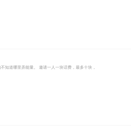
WX扫码参与，中行的活动放心上，有个能量兑换立减金的不知道哪里弄能量。 邀请一人一块话费，最多十块，