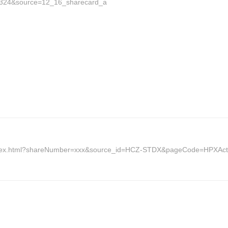
84324&source=12_16_sharecard_a
tml/index.html?shareNumber=xxx&source_id=HCZ-STDX&pageCode=