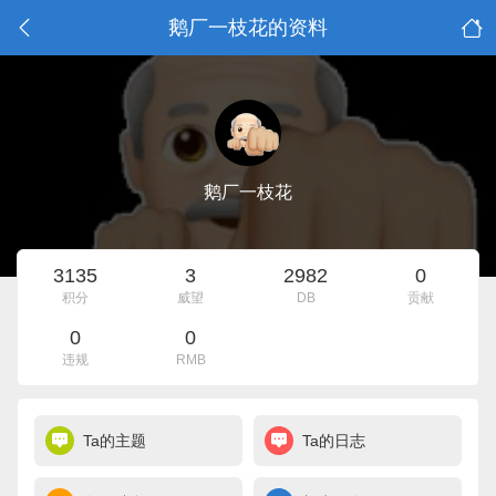
鹅厂一枝花的资料
鹅厂一枝花
3135
3
2982
0
积分
威望
DB
贡献
0
0
违规
RMB
Ta的主题
Ta的日志