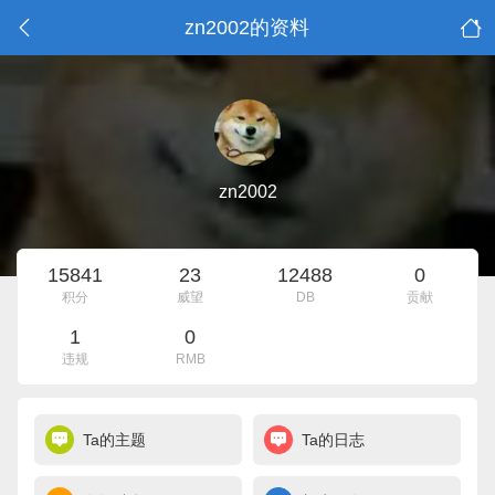
zn2002的资料
zn2002
15841
23
12488
0
积分
威望
DB
贡献
1
0
违规
RMB
Ta的主题
Ta的日志