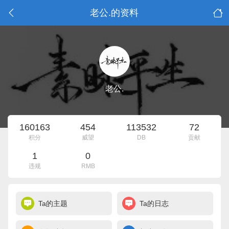
老公.的资料
老公.
160163
454
113532
72
积分
威望
DB
贡献
1
0
违规
RMB
Ta的主题
Ta的日志