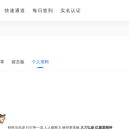
快速通道
每日签到
实名认证
享
留言板
个人资料
样样当先进 行行争一流 人人都努力 林州更美丽.
大力弘扬 红旗渠精神