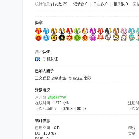
统计信息
好友数 29
|
记录数 0
|
日志数 0
|
相册数 0
|
回帖
勋章
用户认证
手机认证
已加入圈子
正义联盟-超级家族
朝色泛起之际
活跃概况
用户组
超级科学家
在线时间
1279 小时
注册
上次活动时间
2026-8-4 00:17
上次
统计信息
已用空间
0 B
积分
DB
103787
贡献