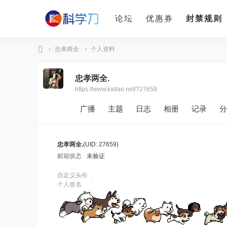
论坛
优惠券
封禁规则
›
忠孝两全.
›
个人资料
科
忠孝两全.
学
https://www.kxdao.net/?27659
刀
广播
主题
日志
相册
记录
分
忠孝两全.
(UID: 27659)
邮箱状态
未验证
自定义头衔
.
个人签名