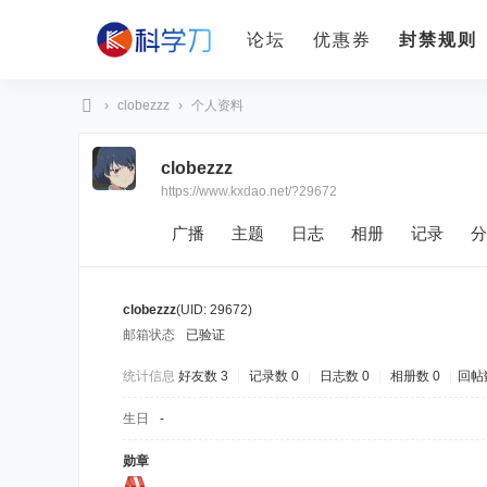
论坛
优惠券
封禁规则
›
clobezzz
›
个人资料
科
clobezzz
学
https://www.kxdao.net/?29672
刀
广播
主题
日志
相册
记录
分
clobezzz
(UID: 29672)
邮箱状态
已验证
统计信息
好友数 3
|
记录数 0
|
日志数 0
|
相册数 0
|
回帖数
生日
-
勋章