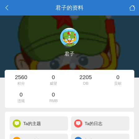
君子的资料
君子
2560
0
2205
0
积分
威望
DB
贡献
0
0
违规
RMB
Ta的主题
Ta的日志