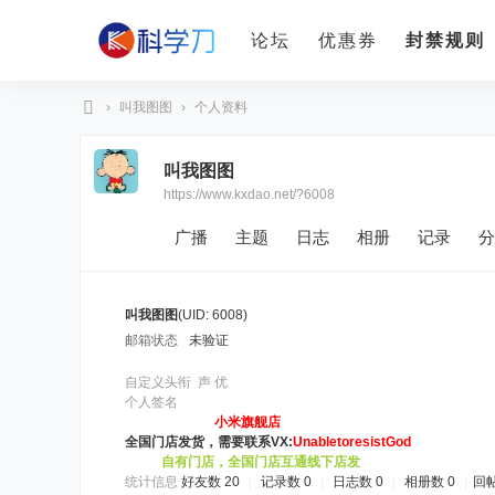
论坛
优惠券
封禁规则
›
叫我图图
›
个人资料
科
叫我图图
学
https://www.kxdao.net/?6008
刀
广播
主题
日志
相册
记录
分
叫我图图
(UID: 6008)
邮箱状态
未验证
自定义头衔
声 优
个人签名
小米旗舰店
全国门店发货，需要联系VX:
UnabletoresistGod
自有门店，全国门店互通线下店发
统计信息
好友数 20
|
记录数 0
|
日志数 0
|
相册数 0
|
回帖