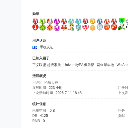
勋章
用户认证
手机认证
已加入圈子
正义联盟-超级家族
UniversityEA 俱乐部
网红聚集地
We Are
活跃概况
用户组
论坛大神
在线时间
223 小时
注册
上次活动时间
2026-7-11 18:48
上次
统计信息
已用空间
0 B
积分
DB
4125
贡献
RMB
0