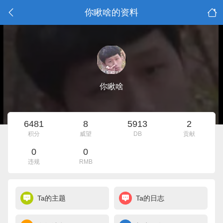
你瞅啥的资料
你瞅啥
6481
8
5913
2
积分
威望
DB
贡献
0
0
违规
RMB
Ta的主题
Ta的日志