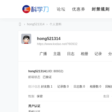
论坛
优惠券
封禁规则
›
hong521314
›
个人资料
科
hong521314
学
https://www.kxdao.net/?80932
刀
广播
主题
日志
相册
记录
分
hong521314
(UID: 80932)
邮箱状态
已验证
统计信息
好友数 1
|
记录数 0
|
日志数 0
|
相册数 0
|
回帖
性别
保密
生日
用户认证
手机认证