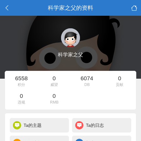
科学家之父的资料
科学家之父
6558
0
6074
0
积分
威望
DB
贡献
0
0
违规
RMB
Ta的主题
Ta的日志