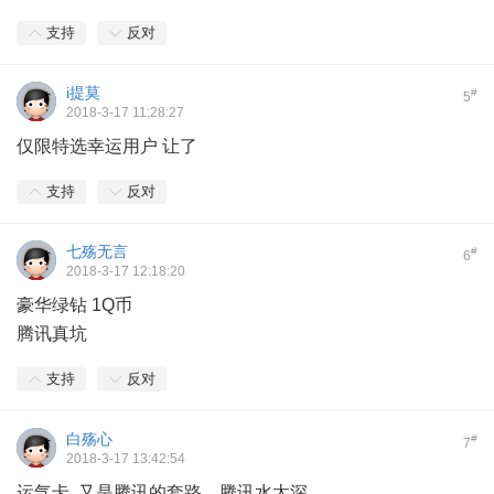
支持
反对
i提莫
#
5
2018-3-17 11:28:27
仅限特选幸运用户 让了
支持
反对
七殇无言
#
6
2018-3-17 12:18:20
豪华绿钻 1Q币
腾讯真坑
支持
反对
白殇心
#
7
2018-3-17 13:42:54
运气卡 又是腾讯的套路，腾讯水太深