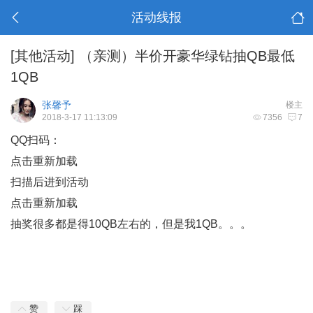
活动线报
[其他活动]
（亲测）半价开豪华绿钻抽QB最低
1QB
张馨予
楼主
2018-3-17 11:13:09
7356
7
QQ扫码：
点击重新加载
扫描后进到活动
点击重新加载
抽奖很多都是得10QB左右的，但是我1QB。。。
赞
踩