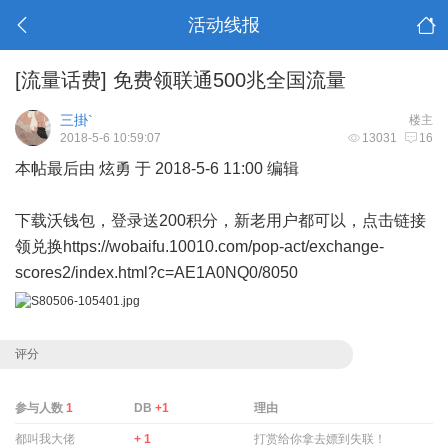
活动线报
[流量话费]
免费领联通500兆全国流量
三掛`
楼主
2018-5-6 10:59:07
13031
16
本帖最后由 炫勇 于 2018-5-6 11:00 编辑
下载沃钱包，登录送200积分，新老用户都可以，点击链接
领兑换
https://wobaifu.10010.com/pop-act/exchange-
scores2/index.html?c=AE1A0NQ0/8050
评分
参与人数
1
DB
+1
理由
都叫我大佬
+ 1
打赏给你拿去嫖到失联！