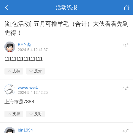
活动线报
[红包活动]
五月可撸羊毛（合计）大伙看看先到
先得！
BF丶蔡
#
41
2024-5-4 12:41:37
1111111111111111
支持
反对
wuweiwei1
#
42
2024-5-4 12:42:25
上海市是7888
支持
反对
bin1994
#
43