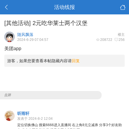
活动线报
[其他活动]
2元吃华莱士两个汉堡
随风飘落
楼主
2024-6-29 07:04:57
208722
256
美团app
游客，如果您要查看本帖隐藏内容请
回复
点评
听雨轩
发表于 2024-8-2 12:04
定位切换佛山 搜索6666进入直播间 右上角8元立减券 分享3个好友助