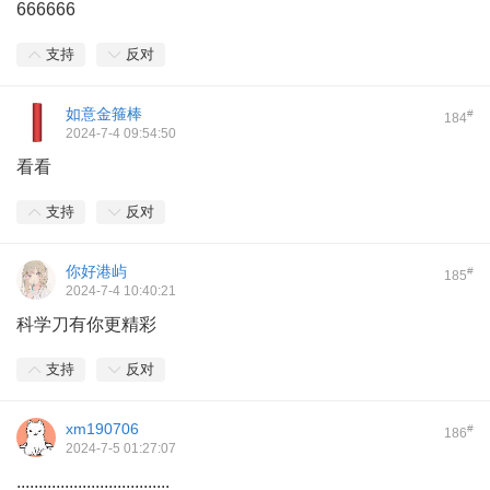
666666
支持
反对
如意金箍棒
#
184
2024-7-4 09:54:50
看看
支持
反对
你好港屿
#
185
2024-7-4 10:40:21
科学刀有你更精彩
支持
反对
xm190706
#
186
2024-7-5 01:27:07
...................................