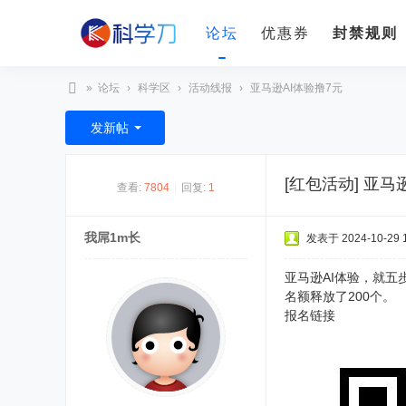
论坛
优惠券
封禁规则
»
论坛
›
科学区
›
活动线报
›
亚马逊AI体验撸7元
科
发新帖
学
刀
[红包活动]
亚马逊
查看:
7804
|
回复:
1
我屌1m长
发表于 2024-10-29 1
亚马逊AI体验，就
名额释放了200个。
报名链接