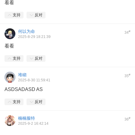
看看
支持
反对
何以为命
#
34
2025-8-29 18:21:39
看看
支持
反对
堆砌
#
35
2025-8-30 11:59:41
ASDSADASD AS
支持
反对
楠楠服特
#
36
2025-9-2 16:42:14