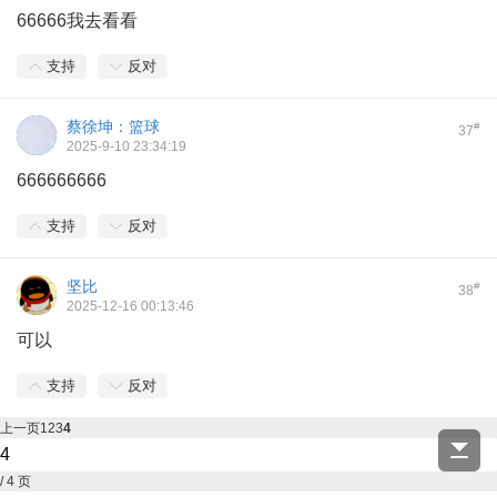
66666我去看看
支持
反对
蔡徐坤：篮球
#
37
2025-9-10 23:34:19
666666666
支持
反对
坚比
#
38
2025-12-16 00:13:46
可以
支持
反对
上一页
1
2
3
4
/ 4 页