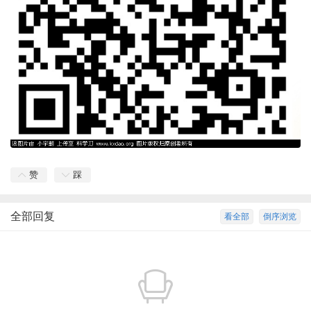
赞
踩
全部回复
看全部
倒序浏览