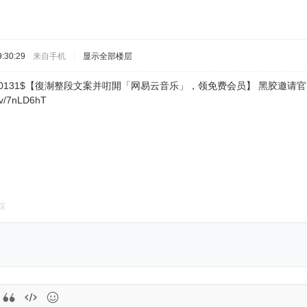
:30:29
来自手机
|
显示全部楼层
bMv2b4e0131$【復淛整段文案并咑閞「网易云音乐」，领免费会员】 黑胶邀
tv/7nLD6hT
踩