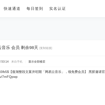
快速通道
每日签到
实名认证
音乐 会员 剩余98天
[复制链接]
:53:14
来自手机
|
显示全部楼层
ne22b4a5fb5$【復淛整段文案并咑閞「网易云音乐」，领免费会员】 黑胶邀
tv/7mFQpwp