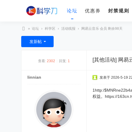
论坛
优惠券
封禁规则
»
论坛
›
科学区
›
活动线报
›
网易云音乐 会员 剩余98天
科
发新帖
学
刀
[其他活动]
网易云
查看:
2302
|
回复:
1
linnian
发表于 2026-5-19 22
1http:/$MNR
权益。https://163cn.