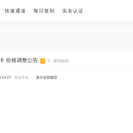
快速通道
每日签到
实名认证
告
卡 价格调整公告
荐
[复制链接]
:14:27
来自手机
|
显示全部楼层