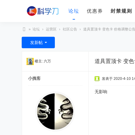
论坛
优惠券
封禁规则
»
论坛
›
运营区
›
社区公告
›
道具置顶卡 变色卡 价格调整公
科
发新帖
学
刀
道具置顶卡 变色
楼主:
六万
小拽客
发表于 2020-4-10 14
无影响