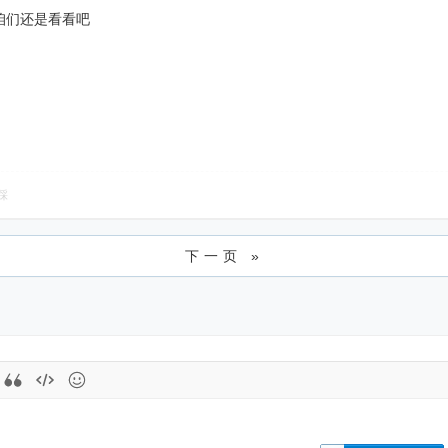
咱们还是看看吧
踩
下一页 »