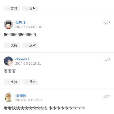
支持
反对
张恩泽
#
147
2024-7-23 14:32:01
66666666666666
支持
反对
clobezzz
#
148
2024-9-5 16:28:21
看看看
支持
反对
浦哥啊
#
149
2024-9-19 11:28:19
看看快快快快快快快快快卡卡卡卡卡卡卡卡卡