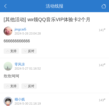
活动线报
[其他活动]
wx领QQ音乐VIP体验卡2个月
jingcai5
#
141
2024-5-26 23:04:28
666666666666
支持
反对
零风凉
#
142
2024-5-27 01:16:52
坎坎坷坷
支持
反对
穗小贱
#
143
2024-5-30 21:16:19