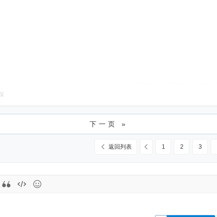
踩
下一页 »
返回列表
1
2
3