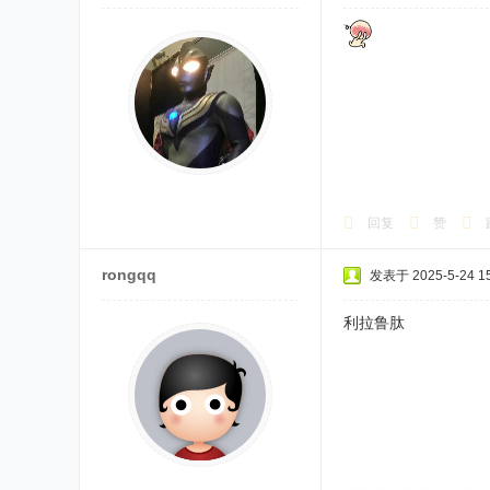
回复
赞
rongqq
发表于 2025-5-24 15
利拉鲁肽