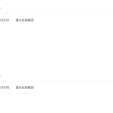
踩
:52:01
|
显示全部楼层
踩
:53:50
|
显示全部楼层