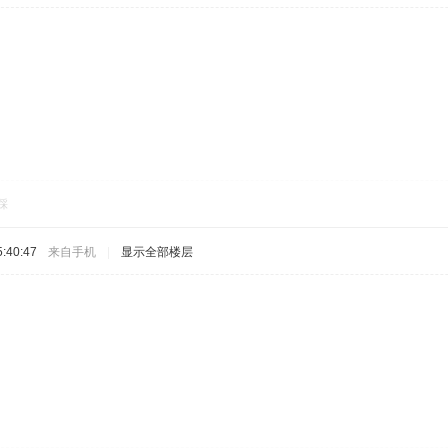
踩
:40:47
来自手机
|
显示全部楼层