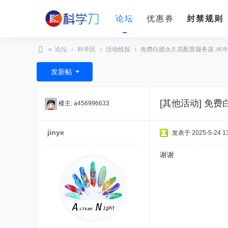
论坛
优惠券
封禁规则
»
论坛
›
科学区
›
活动线报
›
免费白嫖永久高配置服务器 冲冲
科
发新帖
学
刀
[其他活动]
免费
楼主:
a456996633
jinye
发表于 2025-5-24 13
谢谢