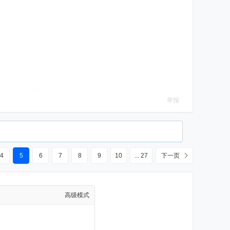
举报
4
5
6
7
8
9
10
... 27
下一页
高级模式