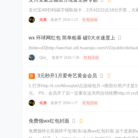
支付宝AR扫码福字领取福卡，2月4日22点18分开奖，
炫勇
发表于 2019-1-25
红包活动
wx 环球网红包 简单粗暴 破0大水速度上
[hide=d3]http://wechat.util.huanqiu.com/V2/public
Qiyi_
发表于 2018-7-30
红包活动
3元秒开1月爱奇艺黄金会员
荐
1.打开http://t.cn/A6voqfa0点连续包月->限部分用户才是3元开通->开通完记得去关闭自动续费 2.没
炫勇
发表于 2020-1-17
红包活动
免费领wx红包封面
免费领特仑苏易烊千玺/靳东/金典wx红包封面 这个是