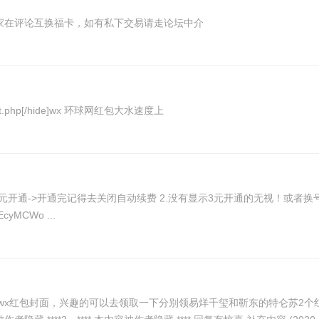
大家在评论互换福卡，如有私下交易请走论坛中介
/default.php[/hide]wx 环球网红包大水速度上
有显示3元开通的无视！或者换号试试！如果打开显示的是8元，登录了可能就会显示3
元。 PS：会员开了后一定要在这关闭自动续费http://t.cn/EcyMCWo ...
新的wx红包封面，兴趣的可以去领取一下分别领易烊千玺和靳东的特仑苏2