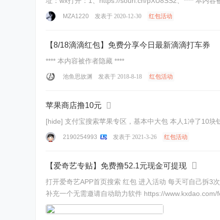
MZA1220
发表于 2020-12-30
红包活动
【8/18滴滴红包】免费分享今日最新滴滴打车券
**** 本内容被作者隐藏 ****
池鱼思故渊
发表于 2018-8-18
红包活动
苹果商店撸10元
[hide] 支付宝搜索苹果专区，基本中大包 本人1冲了10块
2190254993
发表于 2021-3-26
红包活动
【爱奇艺专贴】免费撸52.1元现金可提现
打开爱奇艺APP首页搜索 红包 进入活动 每天可自己拆3次，其他需要好友助力互拆 大家在评论区发出自己的二维码或者链接 互助 本帖是