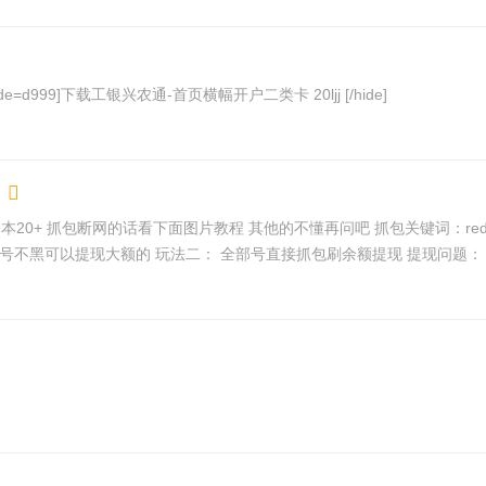
清朝老毛，没玩的去玩，工商银行活动，满20.01减20 [hide=d999]下载工银兴农通-首页横幅开户二类卡 20ljj [/hide]
就本机大号登录，小号扫大号邀请码虚拟机刷小号余额 大号不黑可以提现大额的 玩法二：