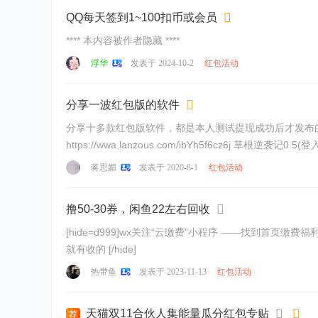
QQ每天签到1~100扣币或会员
**** 本内容被作者隐藏 ****
浮华
发表于 2024-10-2
红包活动
分享一波红包版的软件
分享十多款红包版软件，都是本人测试提现成功后才发布的总价值：6.4《13块还待提现》 我上传不了图片 [hide=d10]
https://wwa.lanzous.com/ibYh5f6cz6j 草根逆袭记0.5(登入
蒋思媚
发表于 2020-8-1
红包活动
撸50-30券，闲鱼22左右回收
[hide=d999]wx关注“云缴费”小程序 ——找到首页
就有收的 [/hide]
热带鱼
发表于 2023-11-13
红包活动
天猫双11合伙人集能量瓜分红包专贴
荐