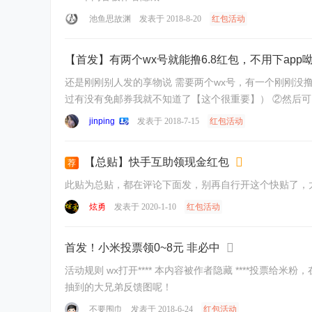
池鱼思故渊
发表于 2018-8-20
红包活动
【首发】有两个wx号就能撸6.8红包，不用下app
还是刚刚别人发的享物说 需要两个wx号，有一个刚刚没撸过充电宝就可以撸 ①新号（刚刚没撸过的号）扫描二维码：领取免邮劵！！！ 或者你不走邀请也可以自己搜索小程序享物说（不
jinping
发表于 2018-7-15
红包活动
【总贴】快手互助领现金红包
荐
此贴为总贴，都在评论下面发，别再自行开这个快贴了，
炫勇
发表于 2020-1-10
红包活动
首发！小米投票领0~8元 非必中
活动规则 wx打开**** 本内容被作者隐藏 ****投票给米粉，在完成第1
抽到的大兄弟反馈图呢！
不要围巾
发表于 2018-6-24
红包活动