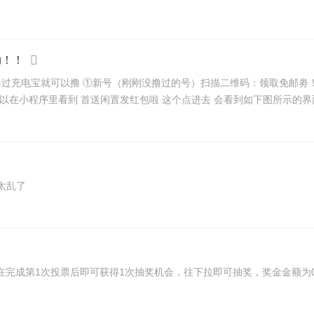
呦！！
太乱了
次投票后即可获得1次抽奖机会，往下拉即可抽奖，奖金金额为0~8元 楼主脸黑只抽到了3.8 补充内容