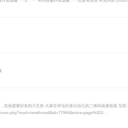
址：wx打开：1、https://sourl.cn/pXU8SS2、**** 本内容被作者隐藏 ****3、****
钱
专贴！请勿再自行发帖！ 2018年5月17日21:38:33
补充一个无需邀请自动助力软件 https://www.kxdao.com/forum.php?mod=viewthread&tid=77964&extra=page%3D1 ...