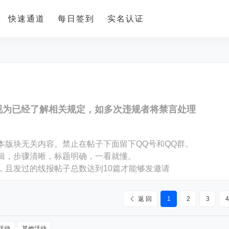
快速通道
每日签到
实名认证
视为已经了解相关规定，如多次违规者将禁言处理
。
本版块无关内容。禁止在帖子下面留下QQ号和QQ群。
编辑，步骤清晰，标题明确，一看就懂。
，且发过的线报帖子总数达到10篇才能够发邀请
返 回
1
2
3
4
活动
其他活动