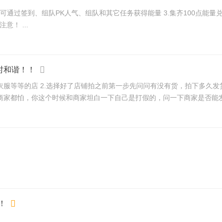
可通过签到、组队PK人气、组队和其它任务获得能量 3.集齐100点能量兑换
换，能在双11时抵扣使用 本帖严禁留QQ，群号，VX！请注意！ ...
时和谐！！
衣服等等的店 2.选择好了店铺拍之前第一步先问问有没有货，拍下多久发
家都怕，你这个时候和商家坦白一下自己是打假的，问一下商家是否能发货，
！