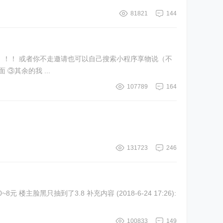
81821
144
过有没有免邮券我就不知道了【这个很重要】） ②然后可以在小程序里看到 首送闲置发红包啦 这个点进去 会看到如下图所示的界面 ③其余的我 ...
107789
164
131723
246
 (2018-6-24 17:26):
100833
149