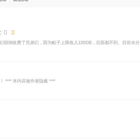
次
充内容 (2024-8-14 14:52): 取消DB收费了兄弟们，因为帖子上限收入100DB，
** 本内容被作者隐藏 ****
）