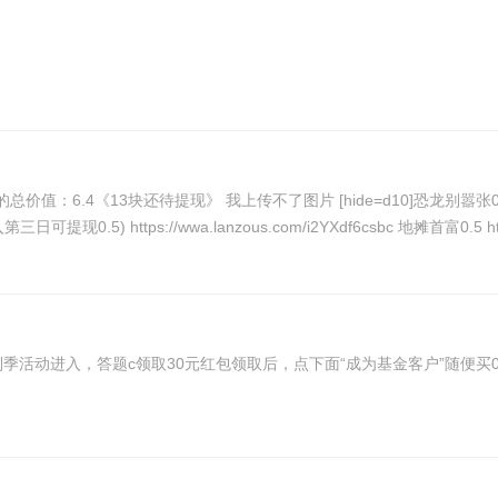
恐龙别嚣张0.5 https://wwa.lanzous.com/iFsCnf6dbrc 开局一只鲲0.5
第三日可提现0.5) https://wwa.lanzous.com/i2YXdf6csbc 地摊首富0.5 http
缴费福利季活动进入，答题c领取30元红包领取后，点下面“成为基金客户”随便买