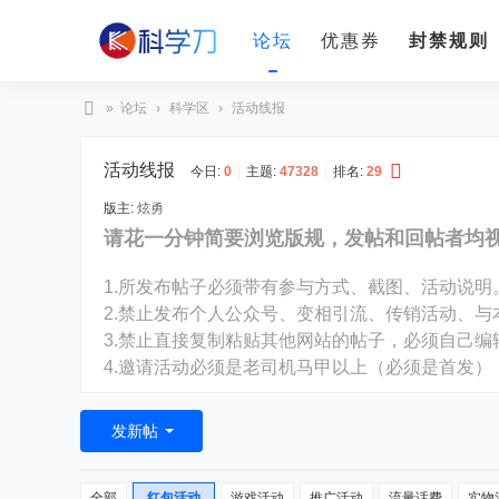
论坛
优惠券
封禁规则
»
论坛
›
科学区
›
活动线报
科
活动线报
学
今日:
0
|
主题:
47328
|
排名:
29
刀
版主:
炫勇
请花一分钟简要浏览版规，发帖和回帖者均
1.所发布帖子必须带有参与方式、截图、活动说明
2.禁止发布个人公众号、变相引流、传销活动、与
3.禁止直接复制粘贴其他网站的帖子，必须自己
4.邀请活动必须是老司机马甲以上（必须是首发）
发新帖
全部
红包活动
游戏活动
推广活动
流量话费
实物