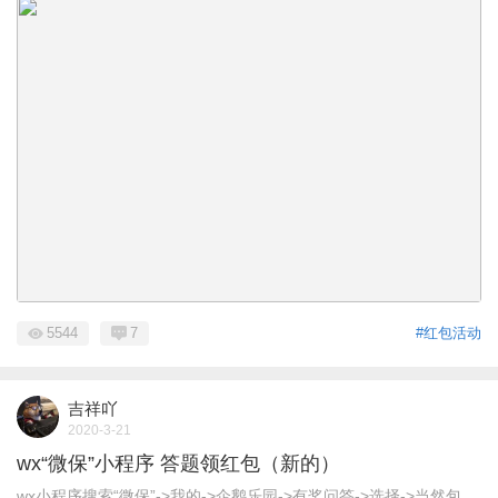
5544
7
#红包活动
吉祥吖
2020-3-21
wx“微保”小程序 答题领红包（新的）
wx小程序搜索“微保”->我的->企鹅乐园->有奖问答->选择->当然包