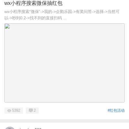
wx小程序搜索微保抽红包
wx小程序搜索“微保”->我的->企鹅乐园->有奖问答->选择->当然可
以->秒到0.2->找不到的直接扫码 ...
5392
2
#红包活动