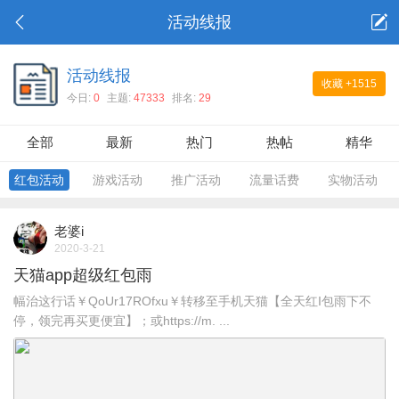
活动线报
活动线报
收藏
+1515
今日:
0
主题:
47333
排名:
29
全部
最新
热门
热帖
精华
红包活动
游戏活动
推广活动
流量话费
实物活动
老婆i
2020-3-21
天猫app超级红包雨
幅治这行话￥QoUr17ROfxu￥转移至手机天猫【全天红I包雨下不
停，领完再买更便宜】；或https://m. ...