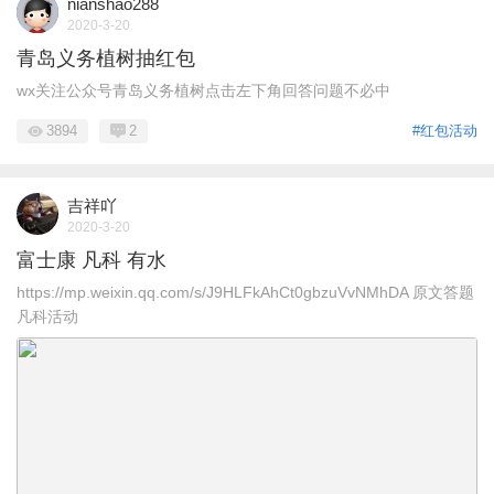
nianshao288
2020-3-20
青岛义务植树抽红包
wx关注公众号青岛义务植树点击左下角回答问题不必中
3894
2
#红包活动
吉祥吖
2020-3-20
富士康 凡科 有水
https://mp.weixin.qq.com/s/J9HLFkAhCt0gbzuVvNMhDA 原文答题
凡科活动