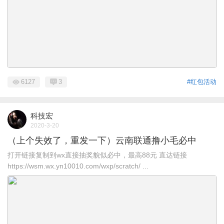
6127
3
#红包活动
科技宏
2020-3-20
（上个失效了，重发一下）云南联通撸小毛必中
打开链接复制到wx直接抽奖貌似必中，最高88元 直达链接
https://wsm.wx.yn10010.com/wxp/scratch/ ...